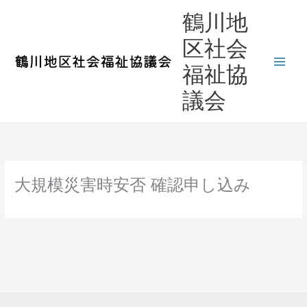
内
鶴川地
容
を
区社会
ス
福祉協
キ
ッ
議会
プ
大規模災害時安否 確認申し込み